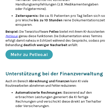
Handlungsempfehlungen (z.B. Medikamentengaben
oder Folgetermine).
Zeitersparnis:
Bei ca. 15 Patienten pro Tag ließen sich so
pro Woche
bis zu 10 Stunden
reine Dokumentationszeit
einsparen.
Beispiel:
Die Tierarztsoftware
Petleo
bietet mit ihrem KI-Assistenten
Petleo.ai
genau diese Funktionen. Die Dokumentation eines Termins
erfolgt damit nahezu in Echtzeit während des Gesprächs, sodass pro
Behandlung
deutlich weniger Nacharbeit
anfällt.
Mehr zu Petleo.ai
Unterstützung bei der Finanzverwaltung
Auch im Bereich
Abrechnung und Finanzen
kann KI viele
Routinearbeiten abnehmen und Fehler reduzieren:
Automatisierte Rechnungen:
Basierend auf den
erbrachten Leistungen generiert die KI fertige
Rechnungen und verschickt diese direkt an Tierhalter
oder Versicherungen.