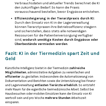
Verbrauchsdaten und aktueller Trends berechnet die KI
den zukünftigen Bedarf. So kann die Praxis
vorausschauend bestellen, bevor Engpässe entstehen.
Effizienzsteigerung in der Tierarztpraxis durch KI:
Durch den Einsatz von KI in der Lagerverwaltung
können Tierarztpraxen ihre Betriebseffizienz steigern
und sicherstellen, dass stets alle notwendigen
Ressourcen für die Patientenversorgung verfügbar
sind,
wodurch unnötige Kosten durch Engpässe oder
Überbestände vermieden werden
.
Fazit: KI in der Tiermedizin spart Zeit und
Geld
Künstliche Intelligenz bietet in der Tiermedizin
zahlreiche
Möglichkeiten
, administrative Aufgaben zu vereinfachen und
effizienter
zu gestalten. Insbesondere die Automatisierung von
Dokumentation und Berichten sowie die Unterstützung bei Finanz-
und Lagerverwaltung
entlasten Tierärzte erheblich
. So entsteht
mehr Raum für die eigentliche tiermedizinische Arbeit. Selbst bei
Hausbesuchen oder mobilen Einsätzen kann der Einsatz von KI
wertvoll sein und pro Woche
mehrere Stunden
Arbeitszeit
einsparen.