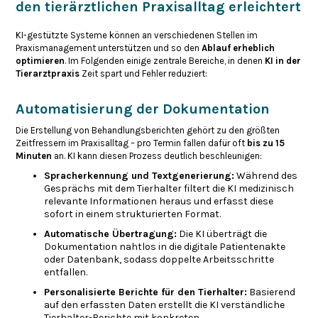
den tierärztlichen Praxisalltag erleichtert
KI-gestützte Systeme können an verschiedenen Stellen im
Praxismanagement unterstützen und so den
Ablauf erheblich
optimieren
. Im Folgenden einige zentrale Bereiche, in denen
KI in der
Tierarztpraxis
Zeit spart und Fehler reduziert:
Automatisierung der Dokumentation
Die Erstellung von Behandlungsberichten gehört zu den größten
Zeitfressern im Praxisalltag – pro Termin fallen dafür oft
bis zu 15
Minuten
an. KI kann diesen Prozess deutlich beschleunigen:
Spracherkennung und Textgenerierung:
Während des
Gesprächs mit dem Tierhalter filtert die KI medizinisch
relevante Informationen heraus und erfasst diese
sofort in einem strukturierten Format.
Automatische Übertragung:
Die KI überträgt die
Dokumentation nahtlos in die digitale Patientenakte
oder Datenbank, sodass doppelte Arbeitsschritte
entfallen.
Personalisierte Berichte für den Tierhalter:
Basierend
auf den erfassten Daten erstellt die KI verständliche
Tierhalter-Berichte mit konkreten