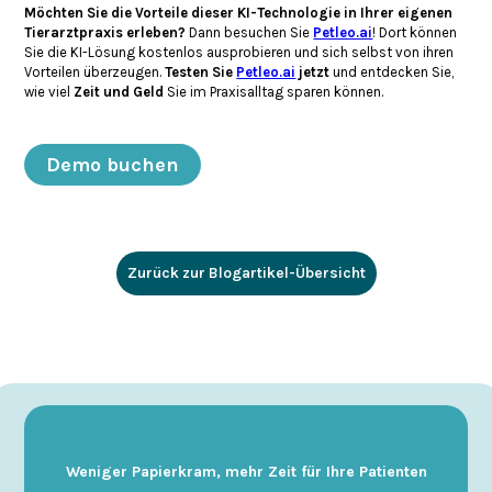
Möchten Sie die Vorteile dieser KI-Technologie in Ihrer eigenen
Tierarztpraxis erleben?
Dann besuchen Sie
Petleo.ai
! Dort können
Sie die KI-Lösung kostenlos ausprobieren und sich selbst von ihren
Vorteilen überzeugen.
Testen Sie
Petleo.ai
jetzt
und entdecken Sie,
wie viel
Zeit und Geld
Sie im Praxisalltag sparen können.
Demo buchen
Zurück zur Blogartikel-Übersicht
Weniger Papierkram, mehr Zeit für Ihre Patienten