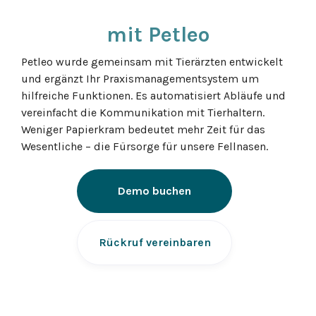
Terminverwaltung
mit Petleo
Petleo wurde gemeinsam mit Tierärzten entwickelt
Nahtlose
und ergänzt Ihr Praxismanagementsystem um
hilfreiche Funktionen. Es automatisiert Abläufe und
Schnittstellen
vereinfacht die Kommunikation mit Tierhaltern.
Weniger Papierkram bedeutet mehr Zeit für das
Wesentliche – die Fürsorge für unsere Fellnasen.
Papierlose
Demo buchen
Prozesse
Rückruf vereinbaren
Einfache
Terminverwaltung