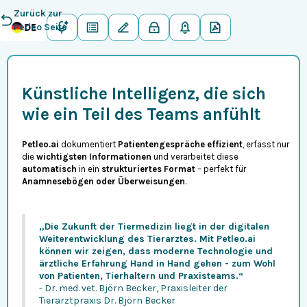
Zurück zur
DE
Petleo Seite
Künstliche Intelligenz, die sich
wie ein Teil des Teams anfühlt
Petleo.ai
dokumentiert
Patientengespräche effizient
, erfasst nur
die
wichtigsten Informationen
und verarbeitet diese
automatisch
in ein
strukturiertes Format
– perfekt für
Anamnesebögen oder Überweisungen
.
„Die Zukunft der Tiermedizin liegt in der digitalen
Weiterentwicklung des Tierarztes. Mit Petleo.ai
können wir zeigen, dass moderne Technologie und
ärztliche Erfahrung Hand in Hand gehen - zum Wohl
von Patienten, Tierhaltern und Praxisteams.“
- Dr. med. vet. Björn Becker, Praxisleiter der
Tierarztpraxis Dr. Björn Becker