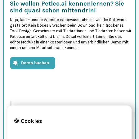
Sie wollen Petleo.ai kennenlernen? Sie
sind quasi schon mittendrin!
Naja, fast – unsere Website ist bewusst ähnlich wie die Software
gestaltet. Kein böses Erwachen beim Download, kein trockenes
Tool-Design. Gemeinsam mit Tierärztinnen und Tierärzten haben wir
Petleo.ai entwickelt und bis ins Detail verfeinert. Lernen Sie das
echte Produkt in einer kostenlosen und unverbindlichen Demo mit
einem unserer Mitarbeitenden kennen.
Demo buchen
„Mit Petleo.ai sparen Praxen schon heute bis zu
zehn Minuten pro Dokumentation. Durch smarte
Features wie die automatisierten Versandnotizen
🍪 Cookies
erleichtern wir den Praxisalltag spürbar – und wir
entwickeln die Plattform kontinuierlich weiter, um
Tierärzt:innen noch besser zu unterstützen.“
-